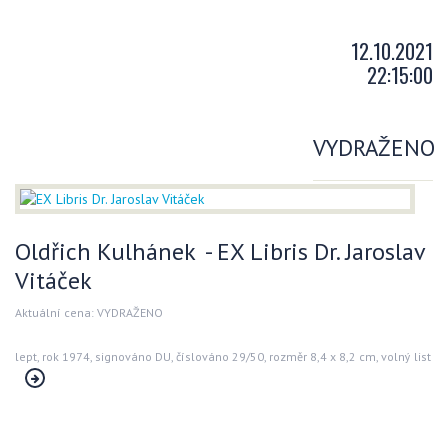
12.10.2021
22:15:00
VYDRAŽENO
Oldřich Kulhánek - EX Libris Dr. Jaroslav
Vitáček
Aktuální cena: VYDRAŽENO
lept, rok 1974, signováno DU, číslováno 29/50, rozměr 8,4 x 8,2 cm, volný list