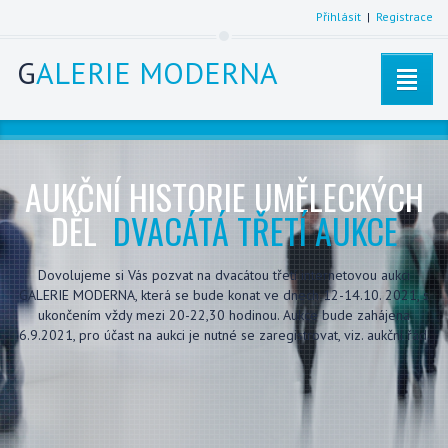
Přihlásit
|
Registrace
G
ALERIE MODERNA
AUKČNÍ HISTORIE UMĚLECKÝCH
DĚL
DVACÁTÁ TŘETÍ AUKCE
Dovolujeme si Vás pozvat na dvacátou třetí internetovou aukci
GALERIE MODERNA, která se bude konat ve dnech 12-14.10. 2021, s
ukončením vždy mezi 20-22,30 hodinou. Aukce bude zahájena
6.9.2021, pro účast na aukci je nutné se zaregistrovat, viz. aukční řád.