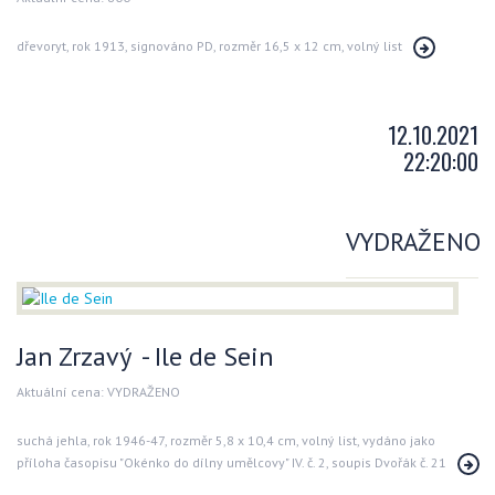
dřevoryt, rok 1913, signováno PD, rozměr 16,5 x 12 cm, volný list
12.10.2021
22:20:00
VYDRAŽENO
Jan Zrzavý - Ile de Sein
Aktuální cena: VYDRAŽENO
suchá jehla, rok 1946-47, rozměr 5,8 x 10,4 cm, volný list, vydáno jako
příloha časopisu "Okénko do dílny umělcovy" IV. č. 2, soupis Dvořák č. 21