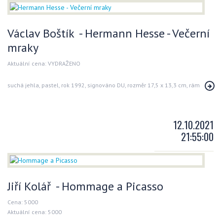
Václav Boštík - Hermann Hesse - Večerní
mraky
Aktuální cena: VYDRAŽENO
suchá jehla, pastel, rok 1992, signováno DU, rozměr 17,5 x 13,3 cm, rám
12.10.2021
21:55:00
Jiří Kolář - Hommage a Picasso
Cena: 5000
Aktuální cena: 5000