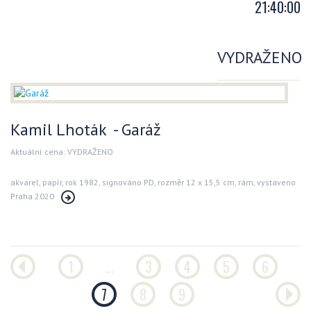
21:40:00
VYDRAŽENO
Kamil Lhoták - Garáž
Aktuální cena: VYDRAŽENO
akvarel, papír, rok 1982, signováno PD, rozměr 12 x 15,5 cm, rám, vystaveno
Praha 2020
1
...
3
4
5
6
7
8
9