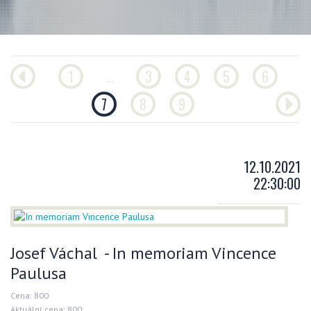
1
...
3
4
5
6
7
8
9
12.10.2021
22:30:00
Josef Váchal - In memoriam Vincence
Paulusa
Cena: 800
Aktuální cena: 800