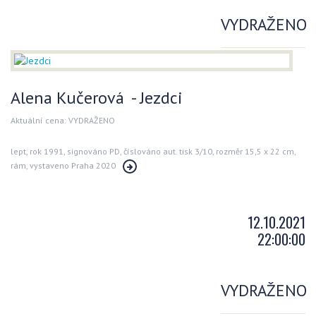
VYDRAŽENO
Alena Kučerová - Jezdci
Aktuální cena: VYDRAŽENO
lept, rok 1991, signováno PD, číslováno aut. tisk 3/10, rozměr 15,5 x 22 cm,
rám, vystaveno Praha 2020
12.10.2021
22:00:00
VYDRAŽENO