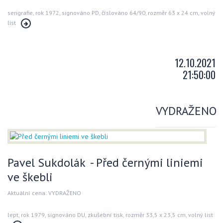
serigrafie, rok 1972, signováno PD, číslováno 64/90, rozměr 63 x 24 cm, volný
list
12.10.2021
21:50:00
VYDRAŽENO
Pavel Sukdolák - Před černými liniemi
ve škebli
Aktuální cena: VYDRAŽENO
lept, rok 1979, signováno DU, zkušební tisk, rozměr 33,5 x 23,5 cm, volný list