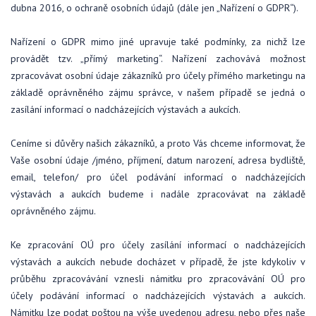
dubna 2016, o ochraně osobních údajů (dále jen „Nařízení o GDPR“).
Nařízení o GDPR mimo jiné upravuje také podmínky, za nichž lze
provádět tzv. „přímý marketing“. Nařízení zachovává možnost
zpracovávat osobní údaje zákazníků pro účely přímého marketingu na
základě oprávněného zájmu správce, v našem případě se jedná o
zasílání informací o nadcházejících výstavách a aukcích.
Ceníme si důvěry našich zákazníků, a proto Vás chceme informovat, že
Vaše osobní údaje /jméno, příjmení, datum narození, adresa bydliště,
email, telefon/ pro účel podávání informací o nadcházejících
výstavách a aukcích budeme i nadále zpracovávat na základě
oprávněného zájmu.
Ke zpracování OÚ pro účely zasílání informací o nadcházejících
výstavách a aukcích nebude docházet v případě, že jste kdykoliv v
průběhu zpracovávání vznesli námitku pro zpracovávání OÚ pro
účely podávání informací o nadcházejících výstavách a aukcích.
Námitku lze podat poštou na výše uvedenou adresu, nebo přes naše