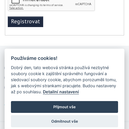
Používáme cookies!
Dobrý den, tato webová stránka používá nezbytné
+420 222 520 252, +420 736 768 040
soubory cookie k zajištění správného fungování a
mail@galeriemoderna.cz
Facebook
sledovací soubory cookie, abychom porozuměli tomu,
jak s webovými strankami pracujete. Budou nastaveny
www.galeriemoderna.cz
až po souhlasu.
Detailní nastavení
Aukční řád
Přijmout vše
Odmítnout vše
©Ladislav Šmíd, 2015. All rights reserved.
Create by Aknyro