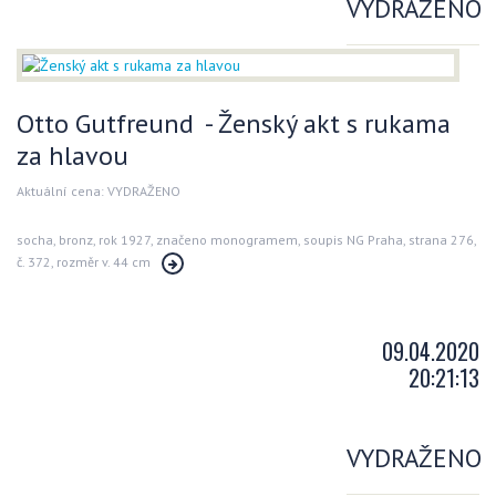
VYDRAŽENO
Otto Gutfreund - Ženský akt s rukama
za hlavou
Aktuální cena: VYDRAŽENO
socha, bronz, rok 1927, značeno monogramem, soupis NG Praha, strana 276,
č. 372, rozměr v. 44 cm
09.04.2020
20:21:13
VYDRAŽENO