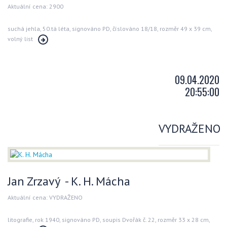
Aktuální cena: 2900
suchá jehla, 50.tá léta, signováno PD, číslováno 18/18, rozměr 49 x 39 cm,
volný list
09.04.2020
20:55:00
VYDRAŽENO
Jan Zrzavý - K. H. Mácha
Aktuální cena: VYDRAŽENO
litografie, rok 1940, signováno PD, soupis Dvořák č. 22, rozměr 33 x 28 cm,