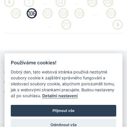
1
...
54
...
103
104
105
106
107
108
109
...
159
...
211
Používáme cookies!
Dobrý den, tato webová stránka používá nezbytné
+420 222 520 252, +420 736 768 040
soubory cookie k zajištění správného fungování a
mail@galeriemoderna.cz
Facebook
sledovací soubory cookie, abychom porozuměli tomu,
jak s webovými strankami pracujete. Budou nastaveny
www.galeriemoderna.cz
až po souhlasu.
Detailní nastavení
Aukční řád
Přijmout vše
Odmítnout vše