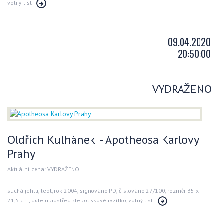
volný list
09.04.2020
20:50:00
VYDRAŽENO
Oldřich Kulhánek - Apotheosa Karlovy
Prahy
Aktuální cena: VYDRAŽENO
suchá jehla, lept, rok 2004, signováno PD, číslováno 27/100, rozměr 35 x
21,5 cm, dole uprostřed slepotiskové razítko, volný list