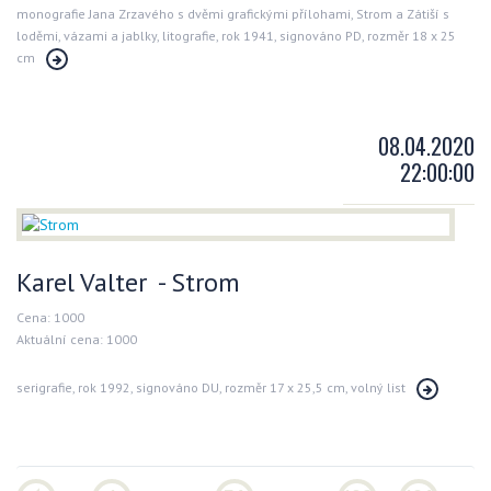
monografie Jana Zrzavého s dvěmi grafickými přílohami, Strom a Zátiší s
loděmi, vázami a jablky, litografie, rok 1941, signováno PD, rozměr 18 x 25
cm
08.04.2020
22:00:00
Karel Valter - Strom
Cena: 1000
Aktuální cena: 1000
serigrafie, rok 1992, signováno DU, rozměr 17 x 25,5 cm, volný list