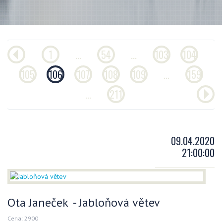
1
...
54
...
103
104
105
106
107
108
109
...
159
...
211
09.04.2020
21:00:00
Ota Janeček - Jabloňová větev
Cena: 2900