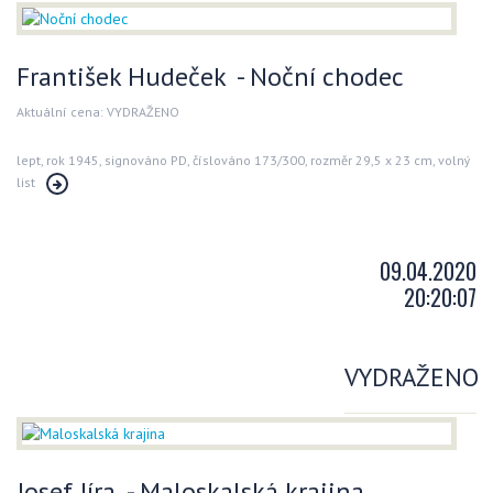
František Hudeček - Noční chodec
Aktuální cena: VYDRAŽENO
lept, rok 1945, signováno PD, číslováno 173/300, rozměr 29,5 x 23 cm, volný
list
09.04.2020
20:20:07
VYDRAŽENO
Josef Jíra - Maloskalská krajina