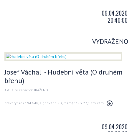
09.04.2020
20:40:00
VYDRAŽENO
Josef Váchal - Hudební věta (O druhém
břehu)
Aktuální cena: VYDRAŽENO
dřevoryt, rok 1947-48, signováno PD, rozměr 35 x 27,5 cm, rám
09.04.2020