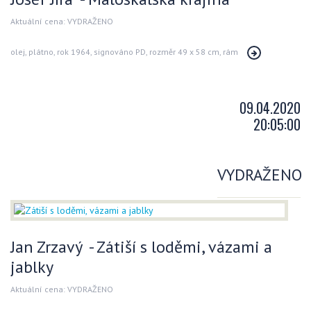
Aktuální cena: VYDRAŽENO
olej, plátno, rok 1964, signováno PD, rozměr 49 x 58 cm, rám
09.04.2020
20:05:00
VYDRAŽENO
Jan Zrzavý - Zátiší s loděmi, vázami a
jablky
Aktuální cena: VYDRAŽENO