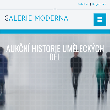
Přihlásit
|
Registrace
G
ALERIE MODERNA
AUKČNÍ HISTORIE UMĚLECKÝCH
DĚL